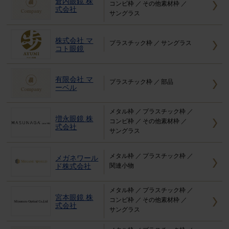
倉内眼鏡 株
コンビ枠
その他素材枠
式会社
サングラス
株式会社 マ
プラスチック枠
サングラス
コト眼鏡
有限会社 マ
プラスチック枠
部品
ーベル
メタル枠
プラスチック枠
増永眼鏡 株
コンビ枠
その他素材枠
式会社
サングラス
メタル枠
プラスチック枠
メガネワール
ド株式会社
関連小物
メタル枠
プラスチック枠
宮本眼鏡 株
コンビ枠
その他素材枠
式会社
サングラス