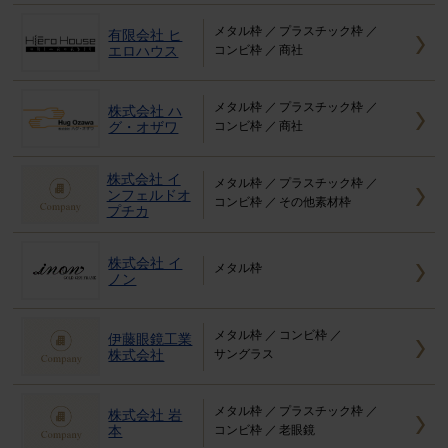
メタル枠
プラスチック枠
有限会社 ヒ
エロハウス
コンビ枠
商社
メタル枠
プラスチック枠
株式会社 ハ
グ・オザワ
コンビ枠
商社
株式会社 イ
メタル枠
プラスチック枠
ンフェルドオ
コンビ枠
その他素材枠
プチカ
株式会社 イ
メタル枠
ノン
メタル枠
コンビ枠
伊藤眼鏡工業
株式会社
サングラス
メタル枠
プラスチック枠
株式会社 岩
本
コンビ枠
老眼鏡