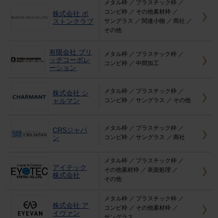
メタル枠
プラスチック枠
コンビ枠
その他素材枠
株式会社 ボ
ストンクラブ
サングラス
関連小物
商社
その他
有限会社 ブリ
メタル枠
プラスチック枠
ッヂコーポレ
コンビ枠
中間加工
ーション
メタル枠
プラスチック枠
株式会社 シ
ャルマン
コンビ枠
サングラス
その他
メタル枠
プラスチック枠
CRSジャパ
ン
コンビ枠
サングラス
商社
メタル枠
プラスチック枠
アイテック
その他素材枠
表面処理
株式会社
その他
メタル枠
プラスチック枠
株式会社 ア
コンビ枠
その他素材枠
イヴァン
サングラス