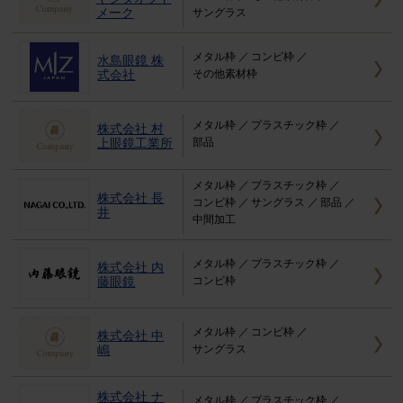
メーク
サングラス
メタル枠
コンビ枠
水島眼鏡 株
式会社
その他素材枠
メタル枠
プラスチック枠
株式会社 村
上眼鏡工業所
部品
メタル枠
プラスチック枠
株式会社 長
コンビ枠
サングラス
部品
井
中間加工
メタル枠
プラスチック枠
株式会社 内
藤眼鏡
コンビ枠
メタル枠
コンビ枠
株式会社 中
嶋
サングラス
株式会社 ナ
メタル枠
プラスチック枠