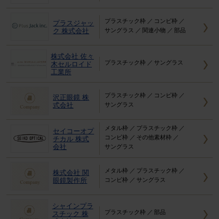
プラスチック枠
コンビ枠
プラスジャッ
ク 株式会社
サングラス
関連小物
部品
株式会社 佐々
プラスチック枠
サングラス
木セルロイド
工業所
プラスチック枠
コンビ枠
沢正眼鏡 株
式会社
サングラス
メタル枠
プラスチック枠
セイコーオプ
コンビ枠
その他素材枠
チカル 株式
会社
サングラス
メタル枠
プラスチック枠
株式会社 関
眼鏡製作所
コンビ枠
サングラス
シャインプラ
プラスチック枠
部品
スチック 株