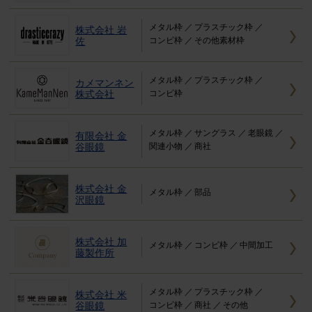
メタル枠
プラスチック枠
株式会社 岩
佐
コンビ枠
その他素材枠
メタル枠
プラスチック枠
カメマンネン
株式会社
コンビ枠
メタル枠
サングラス
老眼鏡
有限会社 金
谷眼鏡
関連小物
商社
株式会社 金
メタル枠
部品
沢眼鏡
株式会社 加
メタル枠
コンビ枠
中間加工
藤製作所
メタル枠
プラスチック枠
株式会社 米
谷眼鏡
コンビ枠
商社
その他