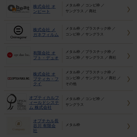
メタル枠
コンビ枠
株式会社 オ
ンビート
サングラス
商社
メタル枠
プラスチック枠
株式会社 メ
ガネフィルム
コンビ枠
サングラス
メタル枠
プラスチック枠
有限会社 オ
プト・デュオ
コンビ枠
サングラス
商社
メタル枠
プラスチック枠
株式会社 オ
コンビ枠
サングラス
商社
プティカ・フ
クイ
その他
オプティカルフ
メタル枠
コンビ枠
ィールドシステ
サングラス
ム 株式会社
オプチカル長
メタル枠
谷川 有限会
社