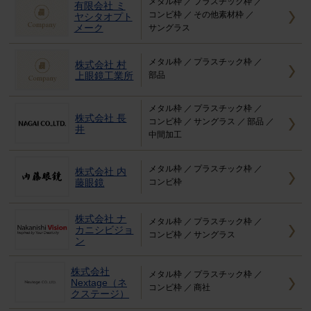
メタル枠
プラスチック枠
有限会社 ミ
コンビ枠
その他素材枠
ヤシタオプト
メーク
サングラス
メタル枠
プラスチック枠
株式会社 村
上眼鏡工業所
部品
メタル枠
プラスチック枠
株式会社 長
コンビ枠
サングラス
部品
井
中間加工
メタル枠
プラスチック枠
株式会社 内
藤眼鏡
コンビ枠
株式会社 ナ
メタル枠
プラスチック枠
カニシビジョ
コンビ枠
サングラス
ン
株式会社
メタル枠
プラスチック枠
Nextage（ネ
コンビ枠
商社
クステージ）