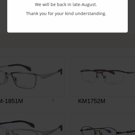
We will be back in late-August.
Thank you for your kind understanding.
M-1851M
KM1752M