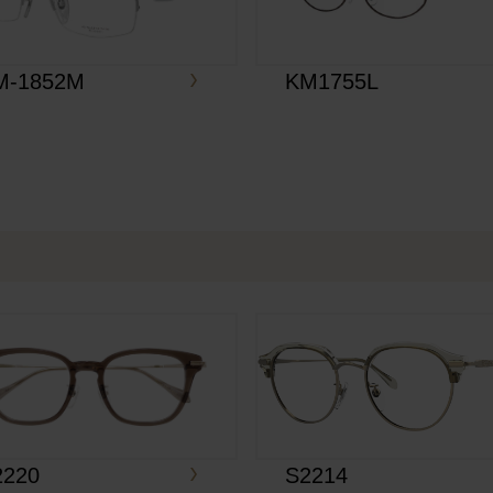
M-1852M
KM1755L
2220
S2214