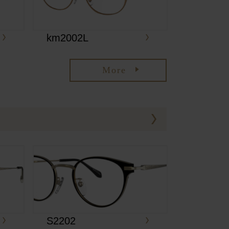
km2002L
More
S2202