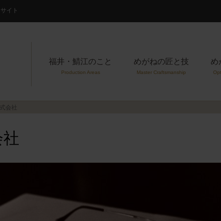
案内サイト
福井・鯖江のこと
めがねの匠と技
め
Production Areas
Master Craftsmanship
Opt
株式会社
会社