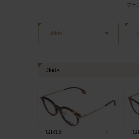
ブラ
Jkids
Jkids
GR16
G