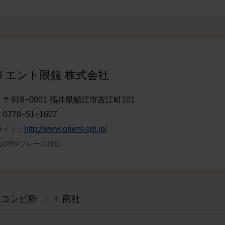
リエント眼鏡 株式会社
〒916−0001 福井県鯖江市吉江町101
：
0778−51−1607
：
http://www.orient-opt.jp/
サイト：
ねOEMフレーム対応：
コンビ枠
商社