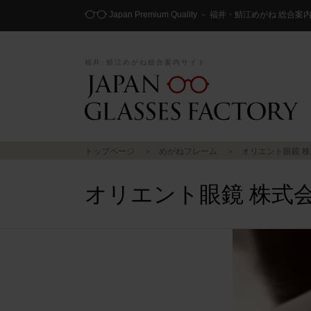
Japan Premium Quality － 福井・鯖江めがね 総合
福井･鯖江めがね総合案内サイト
トップページ
めがねフレーム
オリエント眼鏡 
オリエント眼鏡 株式