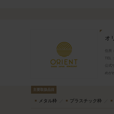
オ
住所
TEL
公式
めが
主要取扱品目
メタル枠
プラスチック枠