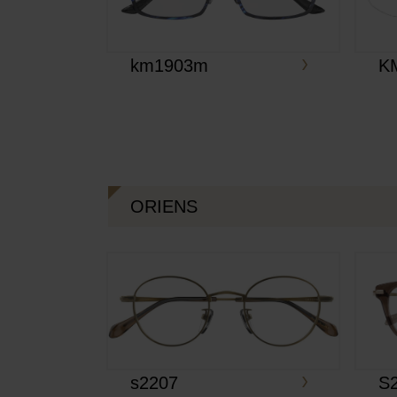
km1903m
K
ORIENS
s2207
S