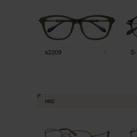
s2209
S
reiz