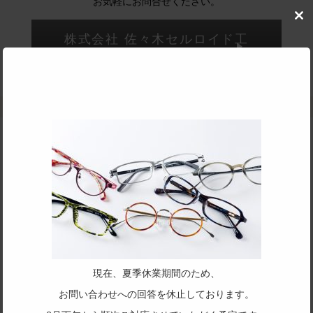
お気軽にお問合せください。
Clo
this
株式会社 佐々木セルロイド工
mod
業所へ問合せ
ブランドリスト
Brand List
ブランド名をクリックすると、
各ブランドの商品一覧へスライドします。
SASAKI
Proud6
現在、夏季休業期間のため、
お問い合わせへの回答を休止しております。
sasaki celluloid