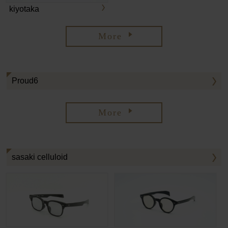
kiyotaka
More
Proud6
More
sasaki celluloid