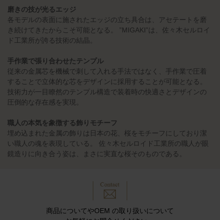
磨きの技が光るエッジ
各モデルの表面に施されたエッジの立ち具合は、アセテートを磨
き続けてきたからこそ可能となる。 ”MIGAKI”は、佐々木セルロイ
ド工業所が誇る技術の結晶。
手作業で張り合わせたテンプル
従来の金属芯を機械で刺して入れる手法ではなく、手作業で圧着
することで立体的な芯をデザインに採用することが可能となる。
技術力が一目瞭然のテンプル構造で装着時の快適さとデザインの
圧倒的な存在感を実現。
職人の本気を象徴する飾りモチーフ
埋め込まれた金属の飾りは日本の花、桜をモチーフにしており潔
い職人の魂を表現している。 佐々木セルロイド工業所の職人が眼
鏡造りに向き合う姿は、まさに実直な桜そのものである。
商品についてやOEM の取り扱いについて