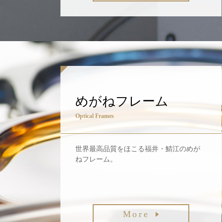
めがねフレーム
Optical Frames
世界最高品質をほこる福井・鯖江のめが
ねフレーム。
More