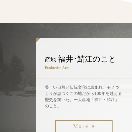
福井･鯖江のこと
産地
Production Area
美しい自然と伝統文化に恵まれ、モノづ
くりが息づくこの地だから100年を越える
歴史を築いた。一大産地「福井・鯖江」
のこと。
More