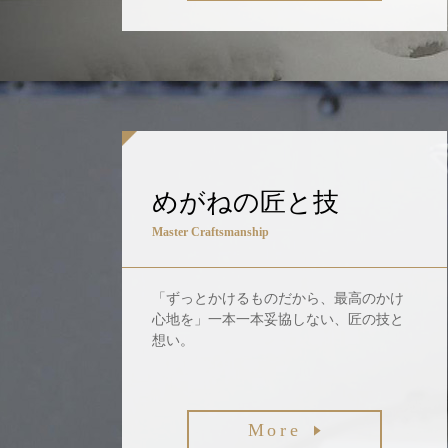
めがねの匠と技
Master Craftsmanship
「ずっとかけるものだから、最高のかけ
心地を」一本一本妥協しない、匠の技と
想い。
More