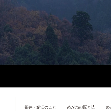
福井・鯖江のこと
めがねの匠と技
め