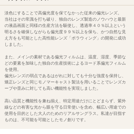
淡色にすることで高偏光度を保てなかった従来の偏光レンズ。
当社はその常識を打ち破り、独自のレンズ製造のノウハウと最新
の液晶画面と同様の生産方法を駆使し、透過率４０％以上という
明るさを確保しながらも偏光度９９％以上を保ち、かつ自然な見
え方をも可能とした高性能レンズ「ポラウィング」の開発に成功
しました。
また、メインの素材である偏光フィルムは、温度、湿度、季節な
どの要素を加味した独自の生産技術によるヨード系偏光フィルム
を使用。
偏光レンズの弱点であるはがれに対しても十分な強度を保持し、
矯正レンズと同じモノマーキャスト製法を用いることでレンズカ
ーブや歪みに対しても高い機能性を実現しました。
高い品質と機能性を兼ね揃え、特定用途だけにとどまらず、紫外
線などの有害な光から眼を守る日常使いを含め、幅広い用途での
使用を目的とした大人のためのリアルサングラス。私達が目指す
ものは、不可能を可能としたモノ創りです。