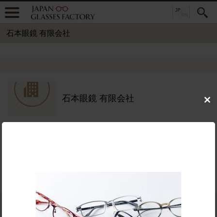
石本眼鏡 有限会社
石本眼鏡 有限会社
Clo
this
mod
住所：
〒916-0034 福井県鯖江市下新庄町48-37
TEL：
0778-52-7293
公式サイト：
めがねOEMフレーム対応：
主要取扱品目