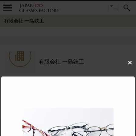
有限会社 一島鉄工
有限会社 一島鉄工
Clo
this
mod
住所：
〒916-0019 福井県鯖江市丸山町3-222-3
TEL：
0778-51-4161
公式サイト：
めがねOEMフレーム対応：
主要取扱品目