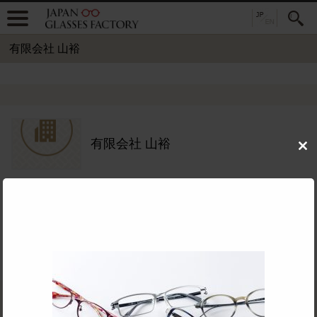
有限会社 山裕
有限会社 山裕
Clo
this
mod
住所：
〒916-0005 福井県鯖江市杉本町38-7
TEL：
0778-51-4581
公式サイト：
めがねOEMフレーム対応：
主要取扱品目