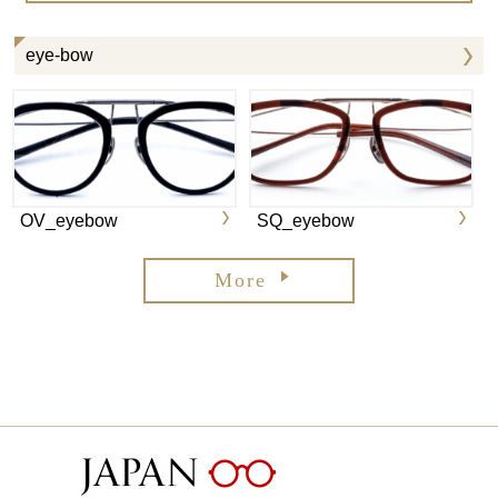
eye-bow
OV_eyebow
SQ_eyebow
More