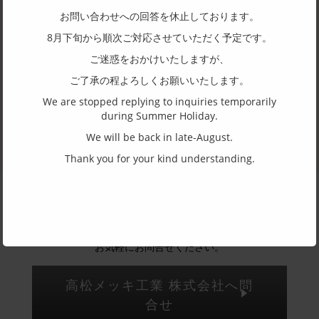
お問い合わせへの回答を休止しております。
理技術に求められる用途は実に多種多様です。こうした市場のニ
ーズ一つひとつに真摯に向き合い、長年培った経験とノウハウで
8月下旬から順次ご対応させていただく予定です。
お応えしていく。高松メッキは、さまざまな素材に種々の機能を
ご迷惑をおかけいたしますが、
付加する卓越した電気めっき加工に取り組んでいます。
ご了承の程よろしくお願いいたします。
＜事業内容＞
We are stopped replying to inquiries temporarily
眼鏡フレーム、電子機器部品、及び関連部品の表面処理、燃料電
during Summer Holiday.
池部品、電子部品、プリント基板、装飾品イオンプレーティン
グ、電着塗装、自動車部品、シールドめっき、抗菌めっき、セラ
We will be back in late-August.
ミックめっき、技術コンサルティング
Thank you for your kind understanding.
商品についてやOEM の取り扱いについて
お気軽にお問合せください。
高松メッキ工業 株式会社へ問
合せ