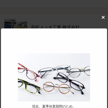
Clo
this
高松メッキ工業 株式会社
mod
住所：
〒916-0081 福井県鯖江市石田下町12-9-3
TEL：
0778-52-2615
公式サイト：
http://takamatsumekki.com/
めがねOEMフレーム対応：
主要取扱品目
表面処理
「表面を綺麗に仕上げたい」「錆びにくい」「硬くしたい」「滑
現在、夏季休業期間のため、
りを良くしたい」「色をつけたい」「艶消しにしたい」... 表面処