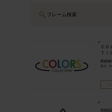
フレーム検索
ＣＯ
ＴＩ
眼鏡修
れた 
フ
RIMS