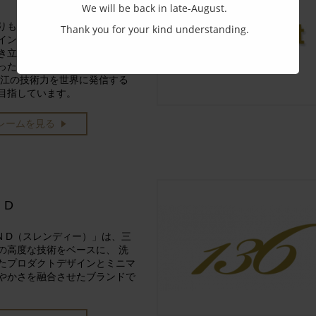
We will be back in late-August.
りも色濃くリムに特化した独自
Thank you for your kind understanding.
インと 顔に馴染みながらも個
き立てるスタイルで 純国産に
ったハイエンドなフレームを発
鯖江の技術力を世界に発信する
目指しています。
レームを見る
 D
EN D（スレンディー）」は、三
の高度な技術をベースに、 洗
たプロダクトデザインとミニマ
やかさを融合させたブランドで