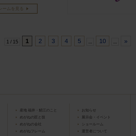
レームを見る
1
2
3
4
5
10
»
1 / 15
...
...
産地 福井・鯖江のこと
お知らせ
めがねの匠と技
展示会・イベント
めがねの会社
ショールーム
めがねフレーム
運営者について