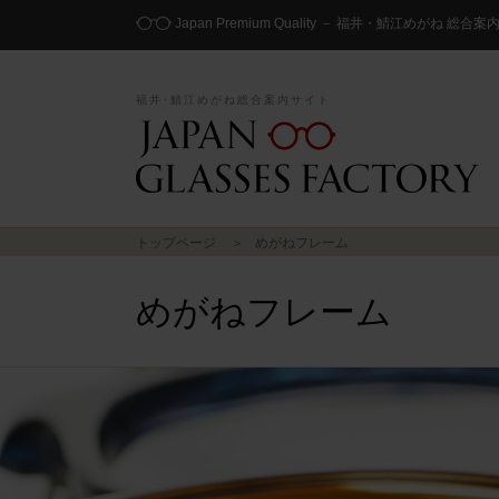
Japan Premium Quality － 福井・鯖江めがね 総合
福井･鯖江めがね総合案内サイト
トップページ
めがねフレーム
めがねフレーム