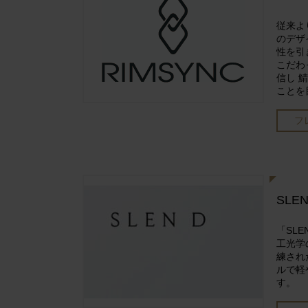
従来よ
のデザ
性を引
こだわ
信し 
ことを
フ
SLEN
「SL
工光学
練され
ルで軽
す。