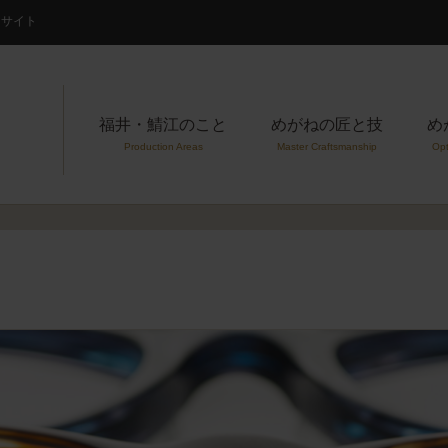
案内サイト
福井・鯖江のこと
めがねの匠と技
め
Production Areas
Master Craftsmanship
Opt