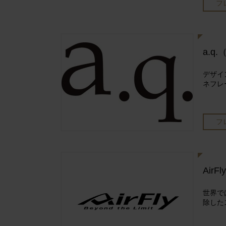
フ
a.q
デザイ
ネフレ
フ
AirFly
世界で
除した