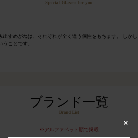
Special Glasses for you
み出すめがねは、それぞれが全く違う個性をもちます。 しか
いうことです。
ブランド一覧
Brand List
Close
※アルファベット順で掲載
this
modul