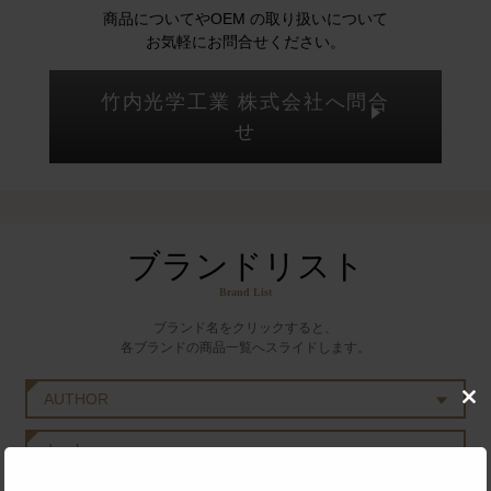
商品についてやOEM の取り扱いについて
お気軽にお問合せください。
竹内光学工業 株式会社へ問合
せ
ブランドリスト
Brand List
ブランド名をクリックすると、
各ブランドの商品一覧へスライドします。
AUTHOR
Clo
this
mod
duraluxx