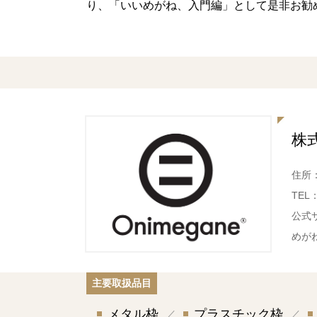
り、「いいめがね、入門編」として是非お勧
株
住所
TEL
公式
めが
主要取扱品目
メタル枠
プラスチック枠