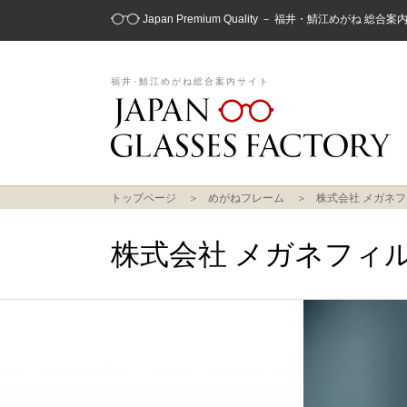
Japan Premium Quality － 福井・鯖江めがね 総合
福井･鯖江めがね総合案内サイト
トップページ
めがねフレーム
株式会社 メガネ
株式会社 メガネフィ