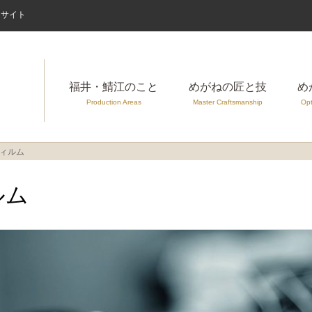
案内サイト
福井・鯖江のこと
めがねの匠と技
め
Production Areas
Master Craftsmanship
Opt
フィルム
ルム