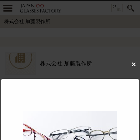
株式会社 加藤製作所
株式会社 加藤製作所
Clo
this
mod
住所：
〒916-1221 福井県鯖江市西袋町37-10
TEL：
0778-65-0301
公式サイト：
めがねOEMフレーム対応：
主要取扱品目