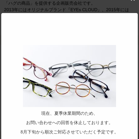
Clo
「ハグの商品」を提供する企画販売会社です。
this
2013年にはオリジナルブランド『EYEs CLOUD』、2015年には
mod
『EYEs CLOUD Kid's 』にて、それぞれ『グッドデザイン賞』を受
賞しました。
株式会社 ハグ・オザワ
住所：
〒919-0321 福井県福井市下河北町19-8-1
TEL：
0776-89-1370
公式サイト：
http://www.hugozawa.jp/
現在、夏季休業期間のため、
めがねOEMフレーム対応：
お問い合わせへの回答を休止しております。
メタル枠、プラスチック枠、コンビ枠、弾性樹脂枠
8月下旬から順次ご対応させていただく予定です。
主要取扱品目