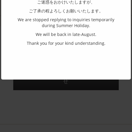
ご迷惑をおかけいたしますが、
メタル枠
プラスチック枠
コンビ枠
商社
ご了承の程よろしくお願いいたします。
We are stopped replying to inquiries temporarily
during Summer Holiday.
We will be back in late-August.
Thank you for your kind understanding.
商品についてやOEM の取り扱いについて
お気軽にお問合せください。
株式会社 ハグ・オザワへ問合
せ