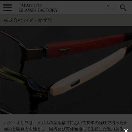
株式会社 ハグ・オザワ
ハグ・オザワは、メガネの産地福井において長年の経験で培った企
画力と開発力を軸とし、国内及び海外適地にて生産した魅力ある