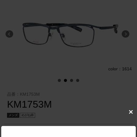
3
color：1614
品番：KM1753M
KM1753M
Clo
メンズ
めがね枠
this
mod
オリエント眼鏡 株式会社
／
SYUN KIWAMI