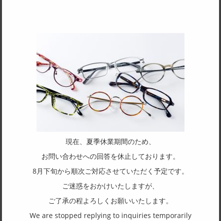
SPEC
サイズ
55□16-143
天地幅
32
フレーム形状
スクエア
リム形状
フルリム
現在、夏季休業期間のため、
主要素材(フロント)
お問い合わせへの回答を休止しております。
チタン
8月下旬から順次ご対応させていただく予定です。
主要素材(テンプル)
ご迷惑をおかけいたしますが、
チタン
ご了承の程よろしくお願いいたします。
We are stopped replying to inquiries temporarily