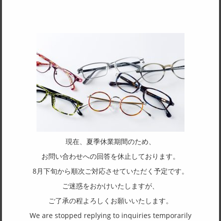
SPEC
サイズ
50□20-140
天地幅
37
フレーム形状
スクエア
リム形状
フルリム
現在、夏季休業期間のため、
主要素材(フロント)
お問い合わせへの回答を休止しております。
チタン
8月下旬から順次ご対応させていただく予定です。
主要素材(テンプル)
ご迷惑をおかけいたしますが、
チタン
ご了承の程よろしくお願いいたします。
We are stopped replying to inquiries temporarily