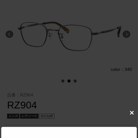
9
color：340
品番：RZ904
RZ904
Clo
メンズ
レディース
めがね枠
this
mod
オリエント眼鏡 株式会社
／
reiz