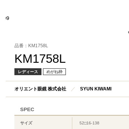
品番：KM1758L
KM1758L
レディース
めがね枠
オリエント眼鏡 株式会社
／
SYUN KIWAMI
SPEC
サイズ
52□16-138