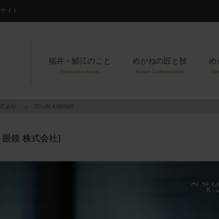
案内サイト
福井・鯖江のこと
めがねの匠と技
め
Production Areas
Master Craftsmanship
Opt
株式会社
SYUN KIWAMI
眼鏡 株式会社]