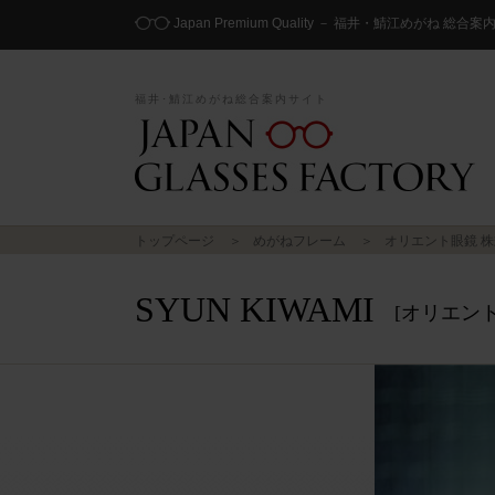
Japan Premium Quality － 福井・鯖江めがね 総合
福井･鯖江めがね総合案内サイト
トップページ
めがねフレーム
オリエント眼鏡 
SYUN KIWAMI
[オリエント