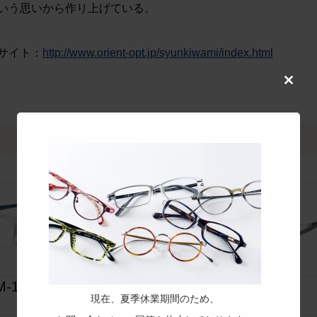
いう思いから作り上げている。
サイト：
http://www.orient-opt.jp/syunkiwami/index.html
Close
this
modul
M-1852M
KM-1853M
現在、夏季休業期間のため、