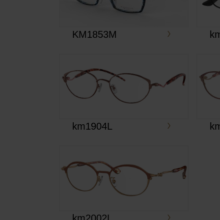
KM1853M
k
km1904L
k
km2002L