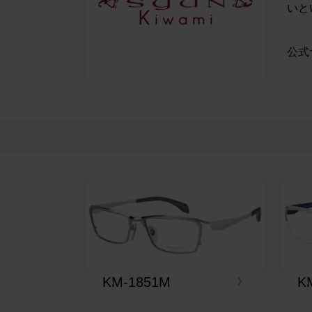
いと
公式
KM-1851M
K