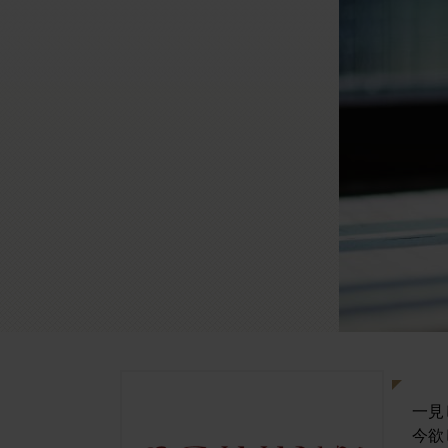
一見
今欲