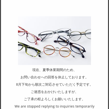
SPEC
サイズ
51□17-138
天地幅
33
フレーム形状
オーバル
リム形状
ハーフリム
現在、夏季休業期間のため、
主要素材(フロント)
お問い合わせへの回答を休止しております。
チタン
8月下旬から順次ご対応させていただく予定です。
主要素材(テンプル)
ご迷惑をおかけいたしますが、
チタン
ご了承の程よろしくお願いいたします。
We are stopped replying to inquiries temporarily