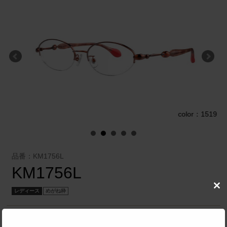
4
color：1519
品番：KM1756L
KM1756L
Clo
レディース
めがね枠
this
mod
オリエント眼鏡 株式会社
／
SYUN KIWAMI