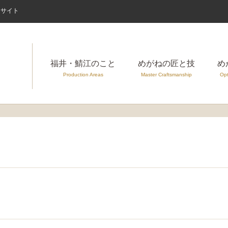
案内サイト
福井・鯖江のこと
めがねの匠と技
め
Production Areas
Master Craftsmanship
Opt