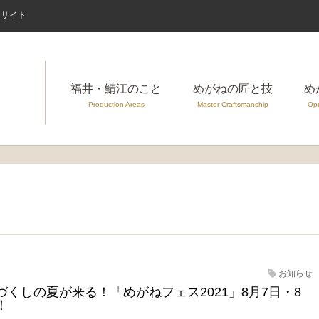
案内サイト
福井・鯖江のこと
めがねの匠と技
め
Production Areas
Master Craftsmanship
Opt
3
お知らせ
づくしの夏が来る！「めがねフェス2021」8月7日・8
！