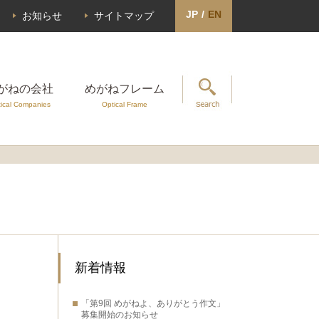
JP
/
EN
お知らせ
サイトマップ
がねの会社
めがねフレーム
ical Companies
Optical Frame
新着情報
「第9回 めがねよ、ありがとう作文」
募集開始のお知らせ