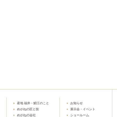
産地 福井・鯖江のこと
お知らせ
めがねの匠と技
展示会・イベント
めがねの会社
ショールーム