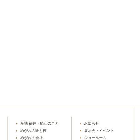
産地 福井・鯖江のこと
お知らせ
めがねの匠と技
展示会・イベント
めがねの会社
ショールーム