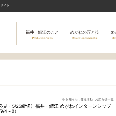
案内サイト
福井・鯖江のこと
めがねの匠と技
め
Production Areas
Master Craftsmanship
Opt
5
お知らせ
,
各種活動
,
お知らせ一覧
必見・5/25締切】福井・鯖江 めがねインターンシップ
/9/4～8）