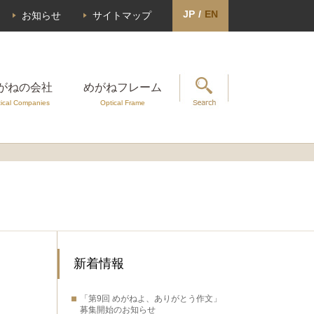
JP
/
EN
お知らせ
サイトマップ
がねの会社
めがねフレーム
ical Companies
Optical Frame
新着情報
「第9回 めがねよ、ありがとう作文」
募集開始のお知らせ