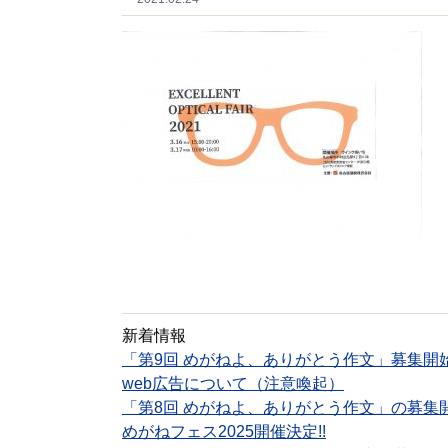
新着情報
「第9回 めがねよ、ありがとう作文」募集開
web広告について（注意喚起）
「第8回 めがねよ、ありがとう作文」の募集
めがねフェス2025開催決定!!