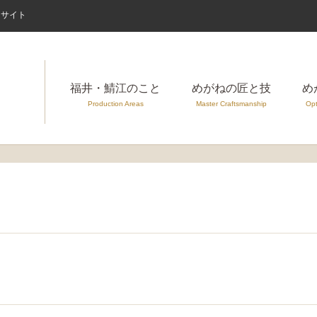
案内サイト
福井・鯖江のこと
めがねの匠と技
め
Production Areas
Master Craftsmanship
Opt