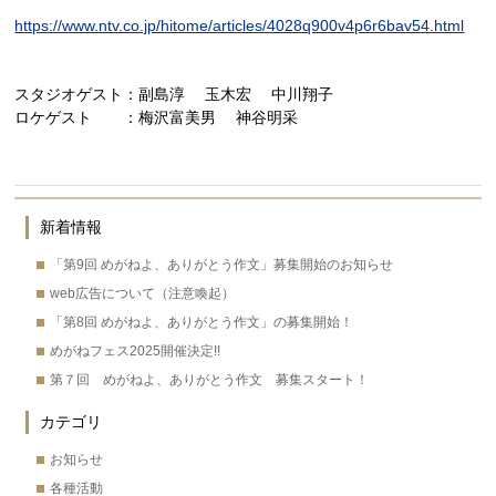
https://www.ntv.co.jp/hitome/articles/4028q900v4p6r6bav54.html
スタジオゲスト：副島淳 玉木宏 中川翔子
ロケゲスト ：梅沢富美男 神谷明采
新着情報
「第9回 めがねよ、ありがとう作文」募集開始のお知らせ
web広告について（注意喚起）
「第8回 めがねよ、ありがとう作文」の募集開始！
めがねフェス2025開催決定!!
第７回 めがねよ、ありがとう作文 募集スタート！
カテゴリ
お知らせ
各種活動