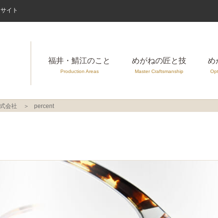
案内サイト
福井・鯖江のこと
めがねの匠と技
め
Production Areas
Master Craftsmanship
Opt
株式会社
percent
]