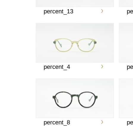
percent_13
pe
percent_4
pe
percent_8
pe