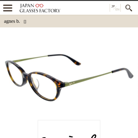
agnes b.
[]