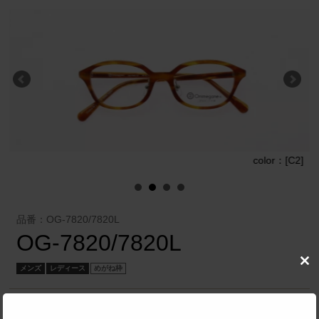
]
color：[C2]
品番：OG-7820/7820L
OG-7820/7820L
Clo
メンズ
レディース
めがね枠
this
mod
株式会社 メガネフィルム
／
Onimegane®（オニメガネ）