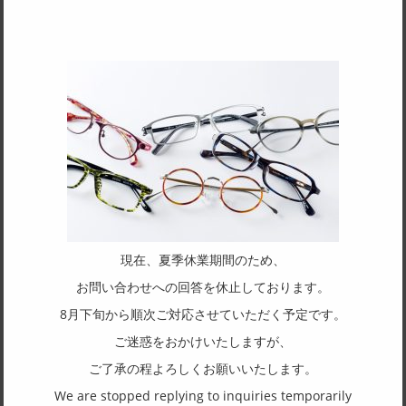
SPEC
サイズ
49□17-140
天地幅
32.5
フレーム形状
ウェリントン
リム形状
フルリム
現在、夏季休業期間のため、
主要素材(フロント)
お問い合わせへの回答を休止しております。
アセテート
8月下旬から順次ご対応させていただく予定です。
主要素材(テンプル)
ご迷惑をおかけいたしますが、
アセテート
ご了承の程よろしくお願いいたします。
We are stopped replying to inquiries temporarily