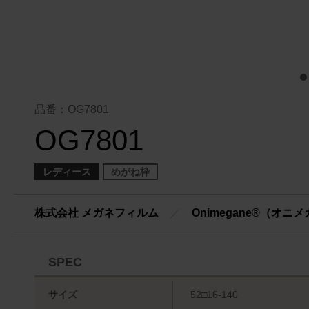
品番：OG7801
OG7801
レディース
めがね枠
株式会社 メガネフィルム
／
Onimegane®（オニ
SPEC
サイズ
52□16-140