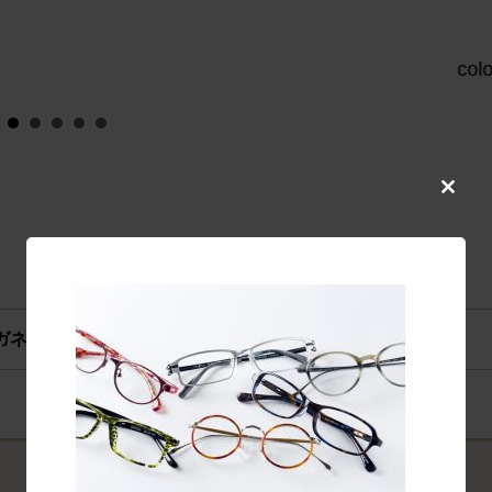
col
Close
this
modul
メガネ）