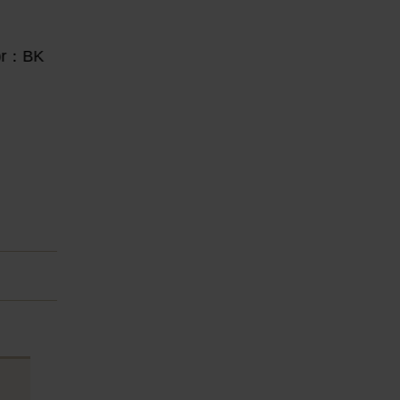
or：BK
e