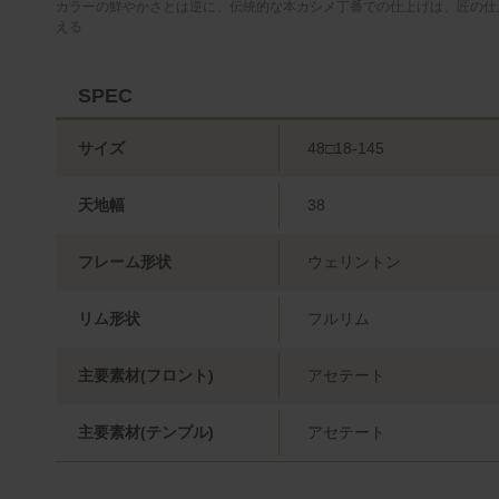
カラーの鮮やかさとは逆に、伝統的な本カシメ丁番での仕上げは、匠の仕
える
SPEC
サイズ
48□18-145
天地幅
38
フレーム形状
ウェリントン
リム形状
フルリム
主要素材(フロント)
アセテート
主要素材(テンプル)
アセテート