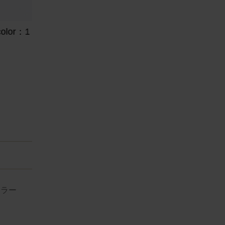
lor：1
e
カラー