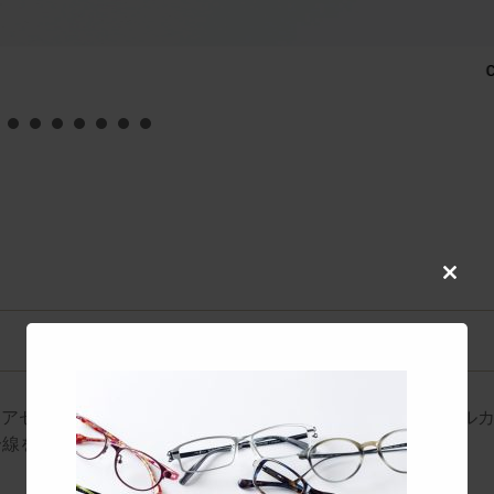
co
Close
this
modul
かなアセテート生地をパズル状に貼あわせ、現代的なカジュアル
一線を画すファッションフレーム