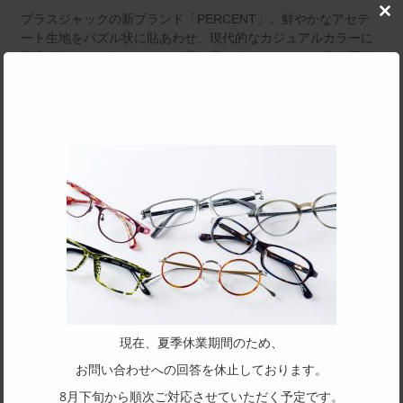
プラスジャックの新ブランド「PERCENT」。鮮やかなアセテ
Clo
this
ート生地をパズル状に貼あわせ、現代的なカジュアルカラーに
mod
仕上げクラシックフレームの落ち着いたカラーとは一線を画す
ファッションフレーム
カラーの鮮やかさとは逆に、伝統的な本カシメ丁番での仕上げは、匠の仕
上げにこだわった作りである。この丁番は熟練の技術とその特性を知る職
人のざわともいえる
SPEC
サイズ
45□22-145
天地幅
41
フレーム形状
現在、夏季休業期間のため、
ラウンド
お問い合わせへの回答を休止しております。
リム形状
8月下旬から順次ご対応させていただく予定です。