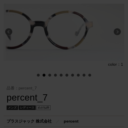
1
color：1
品番：percent_7
percent_7
メンズ
レディース
めがね枠
プラスジャック 株式会社
／
percent