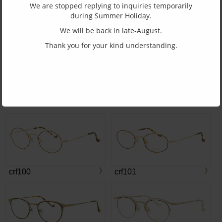
We are stopped replying to inquiries temporarily
during Summer Holiday.
We will be back in late-August.
CRF-503F
CRF-503H
Thank you for your kind understanding.
CRF-504
CRF-505
crf100
crf101