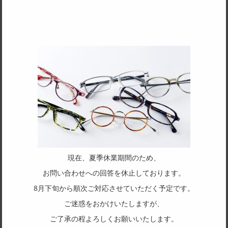
CRF-500F
CRF-500H
CRF-501F
CRF-501H
現在、夏季休業期間のため、
お問い合わせへの回答を休止しております。
8月下旬から順次ご対応させていただく予定です。
CRF-502F
CRF-502H
ご迷惑をおかけいたしますが、
ご了承の程よろしくお願いいたします。