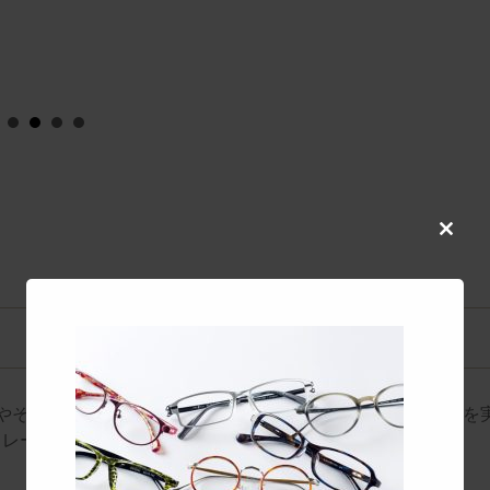
co
Close
this
modul
前やそれ以前には"作ることが困難"であった構造であり、それを
フレームです。