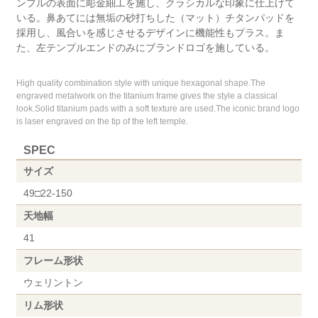
ンプルの表面に彫金細工を施し、クラシカルな印象に仕上げて
いる。鼻あてには無垢の砂打ちした（マット）チタンパッドを
採用し、風合いを感じさせるデザインに機能性もプラス。ま
た、左テンプルエンドのみにブランドロゴを施している。
High quality combination style with unique hexagonal shape.The
engraved metalwork on the titanium frame gives the style a classical
look.Solid titanium pads with a soft texture are used.The iconic brand logo
is laser engraved on the tip of the left temple.
SPEC
サイズ
49□22-150
天地幅
41
フレーム形状
ウェリントン
リム形状