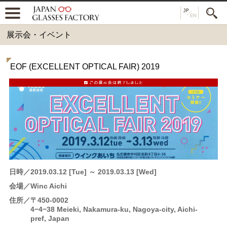
展示会・イベント
EOF (EXCELLENT OPTICAL FAIR) 2019
日時
2019.03.12 [Tue] ～ 2019.03.13 [Wed]
会場
Winc Aichi
住所
〒450-0002
4−4−38 Meieki, Nakamura-ku, Nagoya-city, Aichi-
pref, Japan