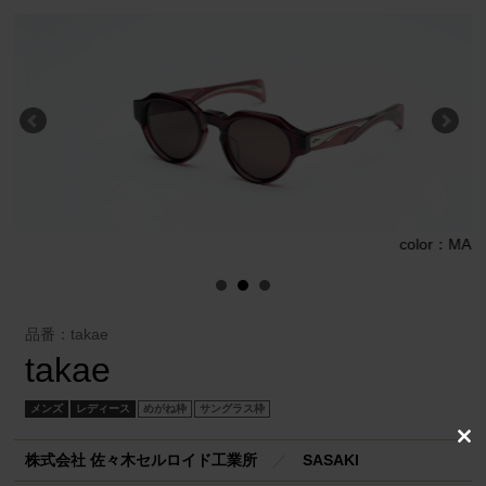
G
color：MA
品番：takae
takae
メンズ
レディース
めがね枠
サングラス枠
Clo
株式会社 佐々木セルロイド工業所
／
SASAKI
this
mod