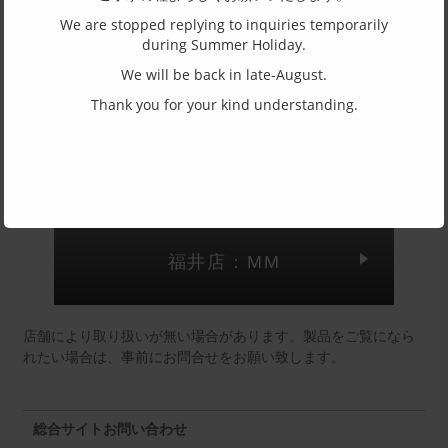
アセテート
We are stopped replying to inquiries temporarily
during Summer Holiday.
We will be back in late-August.
(一社)福井県眼鏡協会ショールームへのお問い合わせ
Thank you for your kind understanding.
東京店：GG291
福井店：MM
店舗により取り扱いが無い場合があります。製品をご覧になら
れたい場合は、事前にお問合せをお願い致します。
総合サイトお問い合わせ