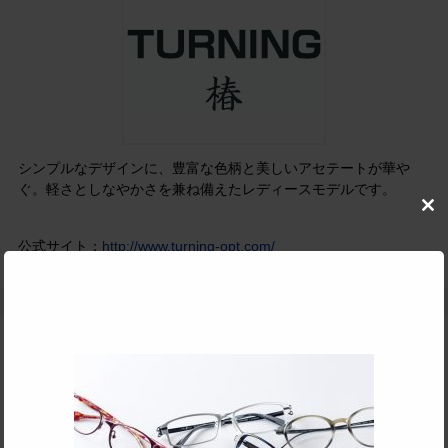
シンプルなデザインに、豊富な色柄と美しいアセテートが華や
ぐ。軽さとしなやかさを兼ね備えたレディースモデルです。
Clo
this
公式サイト：
http://www.turning-opt.com/
mod