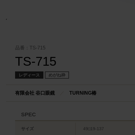
品番：TS-715
TS-715
レディース
めがね枠
有限会社 谷口眼鏡
／
TURNING椿
SPEC
サイズ
49□19-137