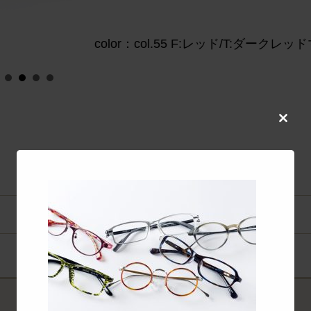
color：col.55 F:レッド/T:ダークレッド
Close
this
modul