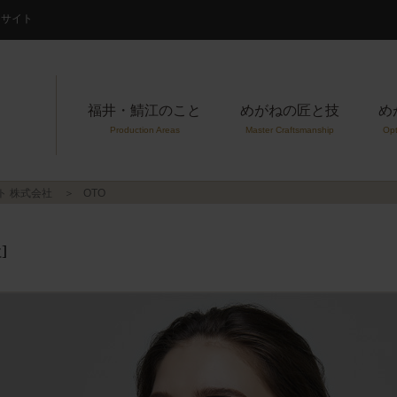
案内サイト
福井・鯖江のこと
めがねの匠と技
め
Production Areas
Master Craftsmanship
Opt
ト 株式会社
OTO
]