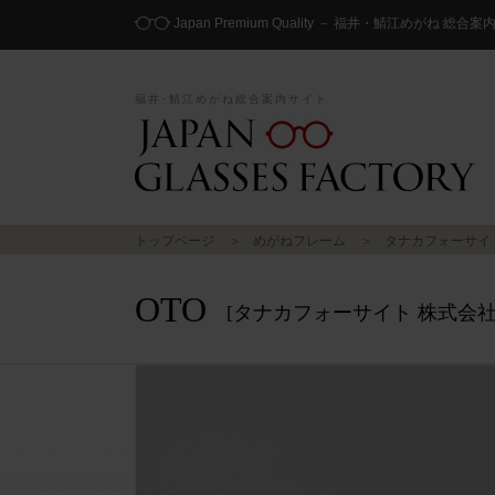
Japan Premium Quality － 福井・鯖江めがね 総合
福井･鯖江めがね総合案内サイト
トップページ
めがねフレーム
タナカフォーサイ
OTO
[タナカフォーサイト 株式会社