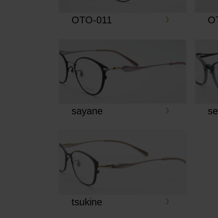
OTO-011
O
sayane
se
tsukine