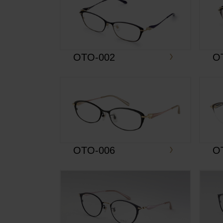
OTO-002
O
OTO-006
O