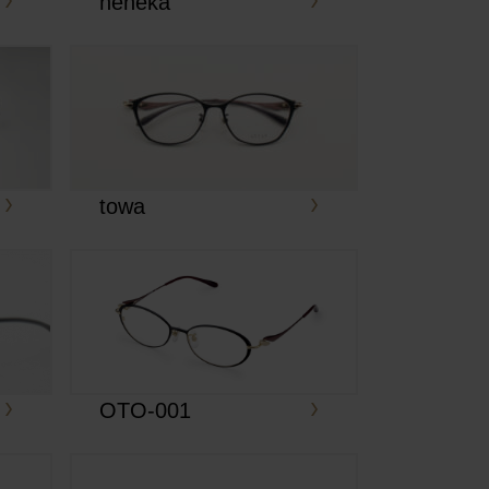
neneka
towa
OTO-001