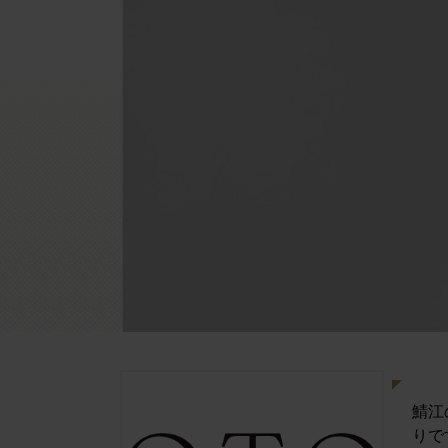
鯖江
りで