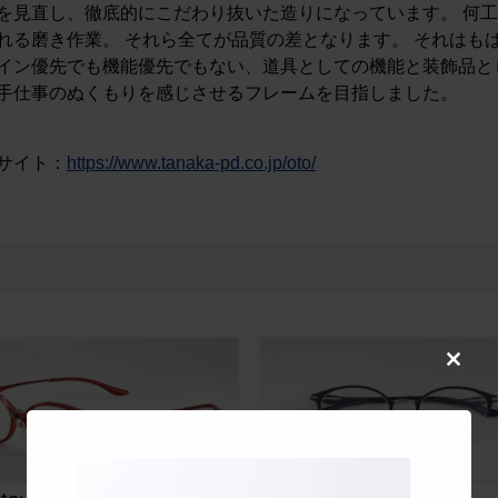
を見直し、徹底的にこだわり抜いた造りになっています。 何
れる磨き作業。 それら全てが品質の差となります。 それはも
イン優先でも機能優先でもない、道具としての機能と装飾品と
手仕事のぬくもりを感じさせるフレームを目指しました。
サイト：
https://www.tanaka-pd.co.jp/oto/
Close
this
modul