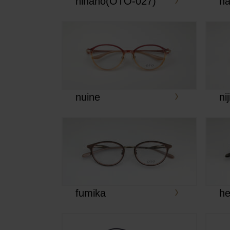
hinano(OTO-027)
h
nuine
ni
fumika
he