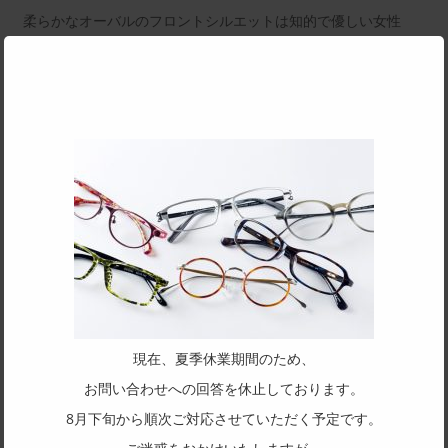
Clo
this
柔らかなオーバルのフロントシルエットは知的で優しい女性
mod
流れるようなテンプルデザインの曲線美が女性らしさを演出します。シン
プルかつエレガンスなフレームデザインはシックなカラーをベースとしな
がらも、二色メッキやミスト加工により、華やぎのある、優美なカラーリ
ングとなっています。大人の女性のための上質なフレームです。
SPEC
サイズ
52□16-134
天地幅
34.5
フレーム形状
オーバル
現在、夏季休業期間のため、
リム形状
お問い合わせへの回答を休止しております。
フルリム
8月下旬から順次ご対応させていただく予定です。
主要素材(フロント)