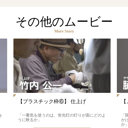
その他のムービー
More Story
【プラスチック枠⑥】 仕上げ
【
を
「一番気を使うのは、蛍光灯の灯りが面にどのよ
「
うに映るか」
か
か