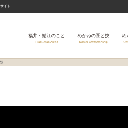
案内サイト
福井・鯖江のこと
めがねの匠と技
め
Production Areas
Master Craftsmanship
Opt
型