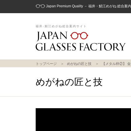
Japan Premium Quality － 福井・鯖江めがね 総合
福井･鯖江めがね総合案内サイト
トップページ
めがねの匠と技
【メタル枠②】 金
めがねの匠と技