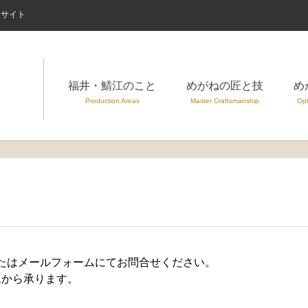
案内サイト
福井・鯖江のこと
めがねの匠と技
め
Production Areas
Master Craftsmanship
Opt
たはメールフォームにてお問合せください。
ムから承ります。