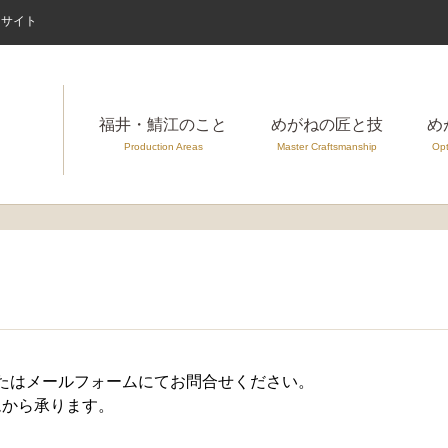
案内サイト
福井・鯖江のこと
めがねの匠と技
め
Production Areas
Master Craftsmanship
Opt
たはメールフォームにてお問合せください。
ムから承ります。