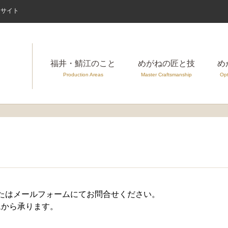
案内サイト
福井・鯖江のこと
めがねの匠と技
め
Production Areas
Master Craftsmanship
Opt
たはメールフォームにてお問合せください。
ムから承ります。