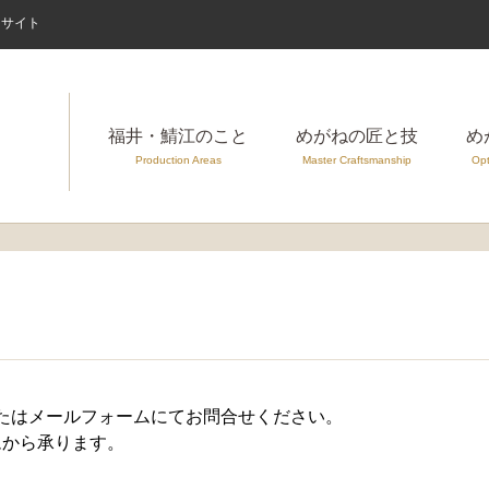
案内サイト
福井・鯖江のこと
めがねの匠と技
め
Production Areas
Master Craftsmanship
Opt
たはメールフォームにてお問合せください。
ムから承ります。