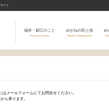
案内サイト
福井・鯖江のこと
めがねの匠と技
め
Production Areas
Master Craftsmanship
Opt
たはメールフォームにてお問合せください。
ムから承ります。