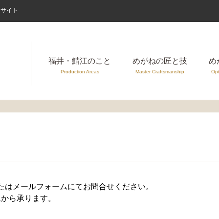
案内サイト
福井・鯖江のこと
めがねの匠と技
め
Production Areas
Master Craftsmanship
Opt
たはメールフォームにてお問合せください。
ムから承ります。