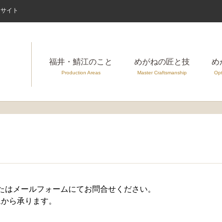
案内サイト
福井・鯖江のこと
めがねの匠と技
め
Production Areas
Master Craftsmanship
Opt
たはメールフォームにてお問合せください。
ムから承ります。