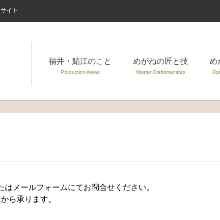
案内サイト
福井・鯖江のこと
めがねの匠と技
め
Production Areas
Master Craftsmanship
Opt
たはメールフォームにてお問合せください。
ムから承ります。