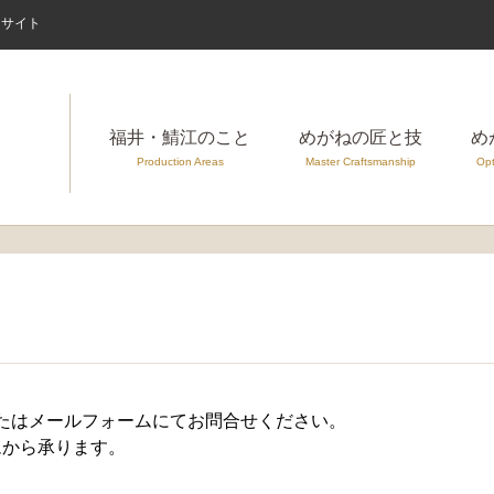
案内サイト
福井・鯖江のこと
めがねの匠と技
め
Production Areas
Master Craftsmanship
Opt
たはメールフォームにてお問合せください。
ムから承ります。